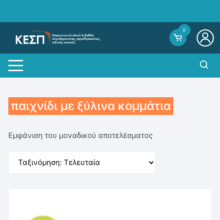
Skip
to
content
0
παιχνίδι με ξύλινα κομμάτια
Εμφάνιση του μοναδικού αποτελέσματος