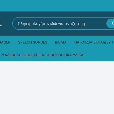
Αναζήτηση
για:
SAGER
SPEECH SONDES
ΒΙΒΛΊΑ
ΠΑΙΧΝΊΔΙΑ ΕΚΠΑΙΔΕΥΤ
Εκδόσεις Ρόδων
Δεξιοτήτων – Μίμηση
ΕΡΓΑΛΕΊΑ ΛΟΓΟΘΕΡΑΠΕΊΑΣ & ΒΟΗΘΗΤΙΚΆ ΥΛΙΚΆ
Παιδικά Βιβλία
Παζλ
Τα προϊόντα μας DPS Thera
Παραμύθια στη νοηματική
Μουσικά
Βοηθητικά Υλικά για τις Θεραπευτικές
Συνεδρίες
Άλλες εκδόσεις
Λογοθεραπευτικά και Αναλώσιμα
Μέθοδος Padovan