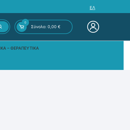
ΕΛ
0
Σύνολο:
0,00
€
ΙΚΆ – ΘΕΡΑΠΕΥΤΙΚΆ
ς – Επιτραπέζια