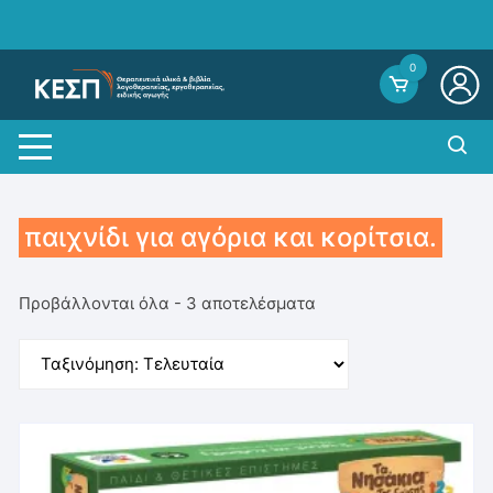
Skip
to
content
0
παιχνίδι για αγόρια και κορίτσια.
Sorted
Προβάλλονται όλα - 3 αποτελέσματα
by
average
rating