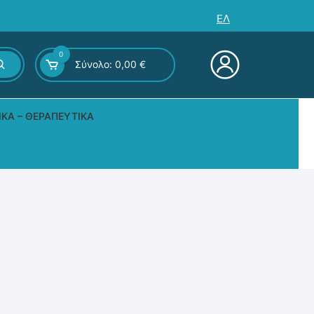
ΕΛ
0
Σύνολο:
0,00
€
ΙΚΆ – ΘΕΡΑΠΕΥΤΙΚΆ
ς – Επιτραπέζια