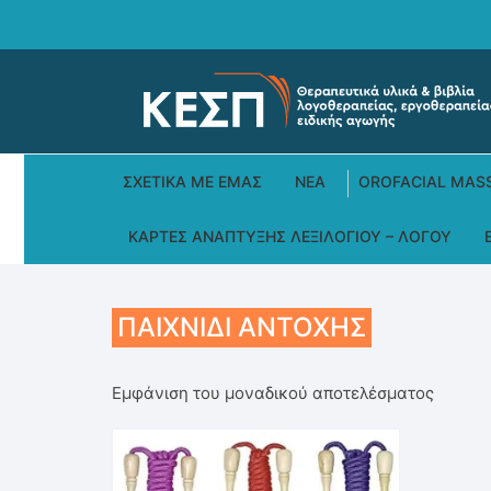
Skip
to
content
ΣΧΕΤΙΚΆ ΜΕ ΕΜΆΣ
ΝΕΑ
OROFACIAL MAS
ΚΆΡΤΕΣ ΑΝΆΠΤΥΞΗΣ ΛΕΞΙΛΟΓΊΟΥ – ΛΌΓΟΥ
ΠΑΙΧΝΊΔΙ ΑΝΤΟΧΉΣ
Εμφάνιση του μοναδικού αποτελέσματος