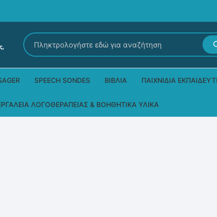
Αναζήτηση
για:
SAGER
SPEECH SONDES
ΒΙΒΛΊΑ
ΠΑΙΧΝΊΔΙΑ ΕΚΠΑΙΔΕΥΤ
Εκδόσεις Ρόδων
Δεξιοτήτων – Μίμηση
ΕΡΓΑΛΕΊΑ ΛΟΓΟΘΕΡΑΠΕΊΑΣ & ΒΟΗΘΗΤΙΚΆ ΥΛΙΚΆ
Παιδικά Βιβλία
Παζλ
Τα προϊόντα μας DPS Thera
Παραμύθια στη νοηματική
Μουσικά
Βοηθητικά Υλικά για τις Θεραπευτικές
Συνεδρίες
Άλλες εκδόσεις
Λογοθεραπευτικά και Αναλώσιμα
Μέθοδος Padovan