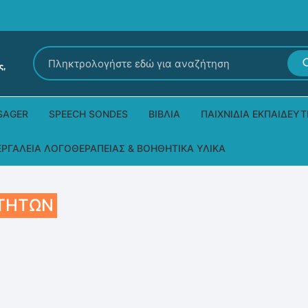
Αναζήτηση
για:
SAGER
SPEECH SONDES
ΒΙΒΛΊΑ
ΠΑΙΧΝΊΔΙΑ ΕΚΠΑΙΔΕΥΤ
Εκδόσεις Ρόδων
Δεξιοτήτων – Μίμηση
ΕΡΓΑΛΕΊΑ ΛΟΓΟΘΕΡΑΠΕΊΑΣ & ΒΟΗΘΗΤΙΚΆ ΥΛΙΚΆ
Παιδικά Βιβλία
Παζλ
Τα προϊόντα μας DPS Thera
ΟΤΉΤΩΝ
Παραμύθια στη νοηματική
Μουσικά
Βοηθητικά Υλικά για τις Θεραπευτικές
Συνεδρίες
Άλλες εκδόσεις
Λογοθεραπευτικά και Αναλώσιμα
Μέθοδος Padovan