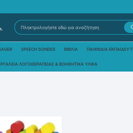
Αναζήτηση
για:
SAGER
SPEECH SONDES
ΒΙΒΛΊΑ
ΠΑΙΧΝΊΔΙΑ ΕΚΠΑΙΔΕΥΤ
Εκδόσεις Ρόδων
Δεξιοτήτων – Μίμηση
ΕΡΓΑΛΕΊΑ ΛΟΓΟΘΕΡΑΠΕΊΑΣ & ΒΟΗΘΗΤΙΚΆ ΥΛΙΚΆ
Παιδικά Βιβλία
Παζλ
Τα προϊόντα μας DPS Thera
Παραμύθια στη νοηματική
Μουσικά
Βοηθητικά Υλικά για τις Θεραπευτικές
Συνεδρίες
Άλλες εκδόσεις
Λογοθεραπευτικά και Αναλώσιμα
Μέθοδος Padovan