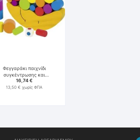
Παιχνίδια & Υλικά Εκπνοής
Στοματοκινητική Μυολειτουργική Θεραπεία
Φεγγαράκι παιχνίδι
συγκέντρωσης και
16,74
€
εξισορρόπησης – Goki
13,50
€
χωρίς ΦΠΑ