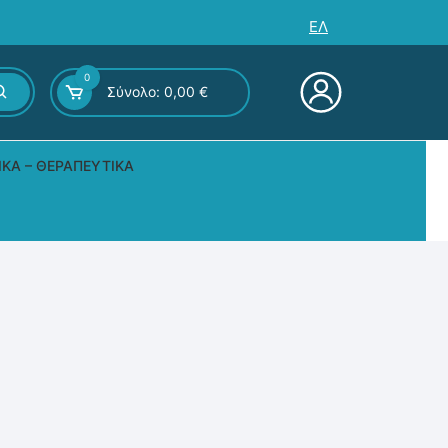
ΕΛ
0
Σύνολο:
0,00
€
ΙΚΆ – ΘΕΡΑΠΕΥΤΙΚΆ
ς – Επιτραπέζια