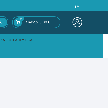
ΕΛ
0
Σύνολο:
0,00
€
ΙΚΆ – ΘΕΡΑΠΕΥΤΙΚΆ
ς – Επιτραπέζια