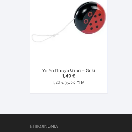
Υο Υο Πασχαλίτσα – Goki
1,49
€
1,20
€
χωρίς ΦΠΑ
ΕΠΙΚΟΙΝΩΝΙΑ