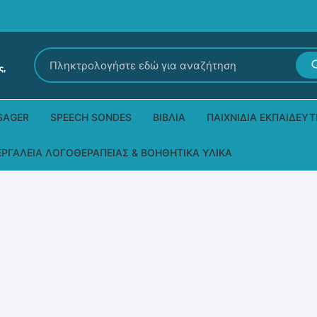
Αναζήτηση
για:
SAGER
SPEECH SONDES
ΒΙΒΛΊΑ
ΠΑΙΧΝΊΔΙΑ ΕΚΠΑΙΔΕΥΤ
Εκδόσεις Ρόδων
Δεξιοτήτων – Μίμηση
ΕΡΓΑΛΕΊΑ ΛΟΓΟΘΕΡΑΠΕΊΑΣ & ΒΟΗΘΗΤΙΚΆ ΥΛΙΚΆ
Παιδικά Βιβλία
Παζλ
Τα προϊόντα μας DPS Thera
Παραμύθια στη νοηματική
Μουσικά
Βοηθητικά Υλικά για τις Θεραπευτικές
Συνεδρίες
Άλλες εκδόσεις
Λογοθεραπευτικά και Αναλώσιμα
Μέθοδος Padovan