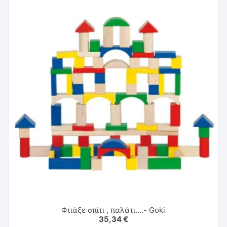
Φτιάξε σπίτι , παλάτι….- Goki
35,34
€