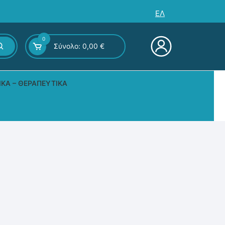
ΕΛ
0
Σύνολο:
0,00
€
ΙΚΆ – ΘΕΡΑΠΕΥΤΙΚΆ
ς – Επιτραπέζια