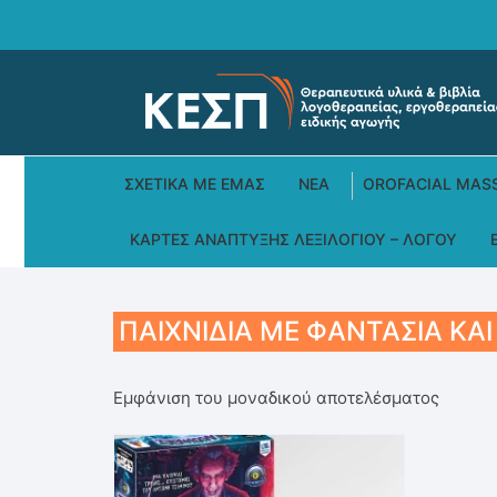
Skip
to
content
ΣΧΕΤΙΚΆ ΜΕ ΕΜΆΣ
ΝΕΑ
OROFACIAL MAS
ΚΆΡΤΕΣ ΑΝΆΠΤΥΞΗΣ ΛΕΞΙΛΟΓΊΟΥ – ΛΌΓΟΥ
ΠΑΙΧΝΊΔΙΑ ΜΕ ΦΑΝΤΑΣΊΑ ΚΑ
Εμφάνιση του μοναδικού αποτελέσματος