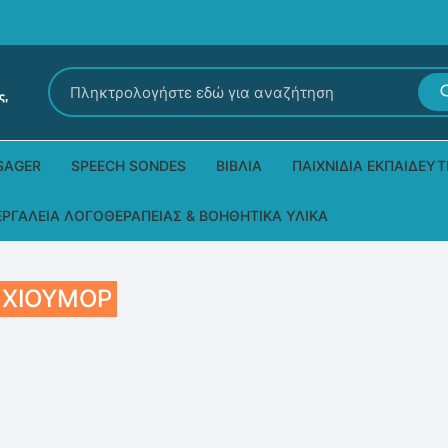
Αναζήτηση
για:
SAGER
SPEECH SONDES
ΒΙΒΛΊΑ
ΠΑΙΧΝΊΔΙΑ ΕΚΠΑΙΔΕΥΤ
Εκδόσεις Ρόδων
Δεξιοτήτων – Μίμηση
ΕΡΓΑΛΕΊΑ ΛΟΓΟΘΕΡΑΠΕΊΑΣ & ΒΟΗΘΗΤΙΚΆ ΥΛΙΚΆ
Παιδικά Βιβλία
Παζλ
Τα προϊόντα μας DPS Thera
Ι ΧΙΟΎΜΟΡ
Παραμύθια στη νοηματική
Μουσικά
Βοηθητικά Υλικά για τις Θεραπευτικές
Συνεδρίες
Άλλες εκδόσεις
Λογοθεραπευτικά και Αναλώσιμα
Μέθοδος Padovan