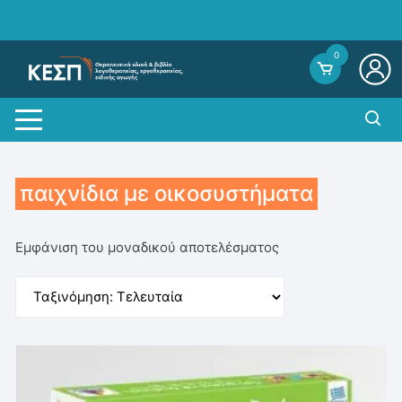
Skip
to
content
0
παιχνίδια με οικοσυστήματα
Εμφάνιση του μοναδικού αποτελέσματος