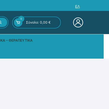
ΕΛ
0
Σύνολο:
0,00
€
ΙΚΆ – ΘΕΡΑΠΕΥΤΙΚΆ
ς – Επιτραπέζια