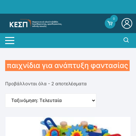
Skip
to
content
0
παιχνίδια για ανάπτυξη φαντασίας
Sorted
Προβάλλονται όλα - 2 αποτελέσματα
by
average
rating