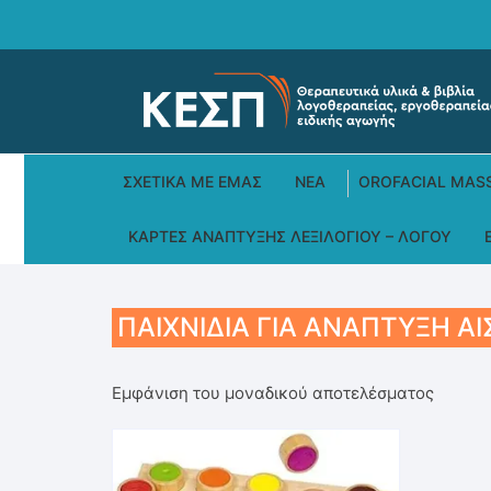
Skip
to
content
ΣΧΕΤΙΚΆ ΜΕ ΕΜΆΣ
ΝΕΑ
OROFACIAL MAS
ΚΆΡΤΕΣ ΑΝΆΠΤΥΞΗΣ ΛΕΞΙΛΟΓΊΟΥ – ΛΌΓΟΥ
ΠΑΙΧΝΊΔΙΑ ΓΙΑ ΑΝΆΠΤΥΞΗ Α
Εμφάνιση του μοναδικού αποτελέσματος