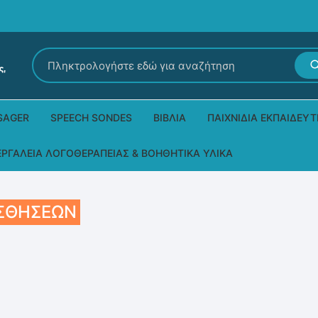
Αναζήτηση
για:
SAGER
SPEECH SONDES
ΒΙΒΛΊΑ
ΠΑΙΧΝΊΔΙΑ ΕΚΠΑΙΔΕΥΤ
Εκδόσεις Ρόδων
Δεξιοτήτων – Μίμηση
ΕΡΓΑΛΕΊΑ ΛΟΓΟΘΕΡΑΠΕΊΑΣ & ΒΟΗΘΗΤΙΚΆ ΥΛΙΚΆ
Παιδικά Βιβλία
Παζλ
Τα προϊόντα μας DPS Thera
ΙΣΘΉΣΕΩΝ
Παραμύθια στη νοηματική
Μουσικά
Βοηθητικά Υλικά για τις Θεραπευτικές
Συνεδρίες
Άλλες εκδόσεις
Λογοθεραπευτικά και Αναλώσιμα
Μέθοδος Padovan