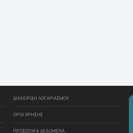
Παιχνίδια & Υλικά Εκπνοής
Στοματοκινητική Μυολειτουργική Θεραπεία
ΔΙΑΧΕΙΡΙΣΗ ΛΟΓΑΡΙΑΣΜΟΥ
ΟΡΟΙ ΧΡΗΣΗΣ
ΠΡΟΣΩΠΙΚΑ ΔΕΔΟΜΕΝΑ