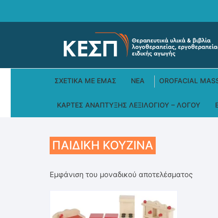
Skip
to
content
ΣΧΕΤΙΚΆ ΜΕ ΕΜΆΣ
ΝΕΑ
OROFACIAL MAS
ΚΆΡΤΕΣ ΑΝΆΠΤΥΞΗΣ ΛΕΞΙΛΟΓΊΟΥ – ΛΌΓΟΥ
ΠΑΙΔΙΚΉ ΚΟΥΖΊΝΑ
Εμφάνιση του μοναδικού αποτελέσματος