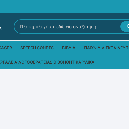
Αναζήτηση
για:
SAGER
SPEECH SONDES
ΒΙΒΛΊΑ
ΠΑΙΧΝΊΔΙΑ ΕΚΠΑΙΔΕΥΤ
Εκδόσεις Ρόδων
Δεξιοτήτων – Μίμηση
ΕΡΓΑΛΕΊΑ ΛΟΓΟΘΕΡΑΠΕΊΑΣ & ΒΟΗΘΗΤΙΚΆ ΥΛΙΚΆ
Παιδικά Βιβλία
Παζλ
Τα προϊόντα μας DPS Thera
Παραμύθια στη νοηματική
Μουσικά
Βοηθητικά Υλικά για τις Θεραπευτικές
Συνεδρίες
Άλλες εκδόσεις
Λογοθεραπευτικά και Αναλώσιμα
Μέθοδος Padovan