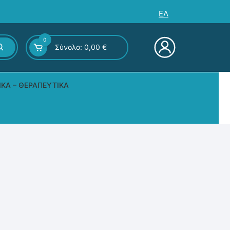
ΕΛ
0
Σύνολο:
0,00
€
ΙΚΆ – ΘΕΡΑΠΕΥΤΙΚΆ
ς – Επιτραπέζια