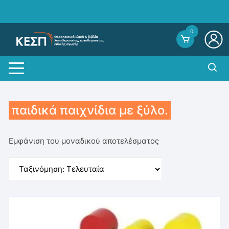
Skip
to
content
0
παιδικά παιχνίδια με ξύλο.
Εμφάνιση του μοναδικού αποτελέσματος