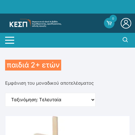
Skip
to
content
0
παιδιά 2+ ετών
Εμφάνιση του μοναδικού αποτελέσματος