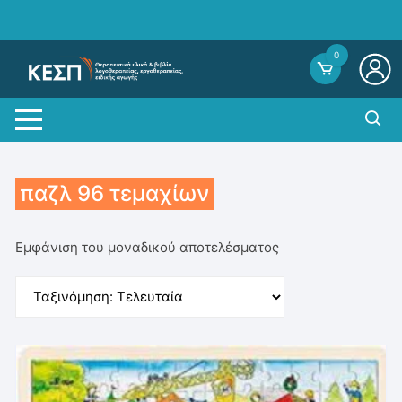
Skip
to
content
0
παζλ 96 τεμαχίων
Εμφάνιση του μοναδικού αποτελέσματος