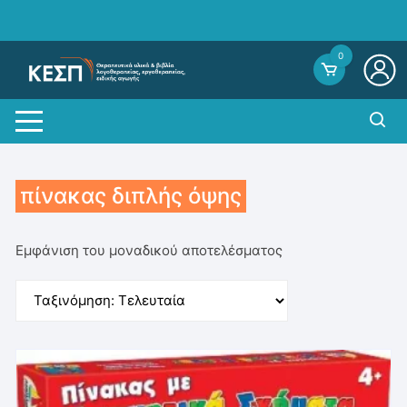
Skip
to
content
0
πίνακας διπλής όψης
Εμφάνιση του μοναδικού αποτελέσματος