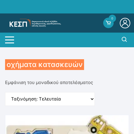
Skip
to
content
0
οχήματα κατασκευών
Εμφάνιση του μοναδικού αποτελέσματος