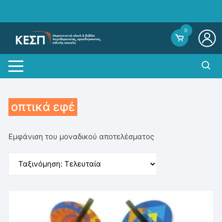
Skip
to
content
0
οπτικά εφέ
Εμφάνιση του μοναδικού αποτελέσματος