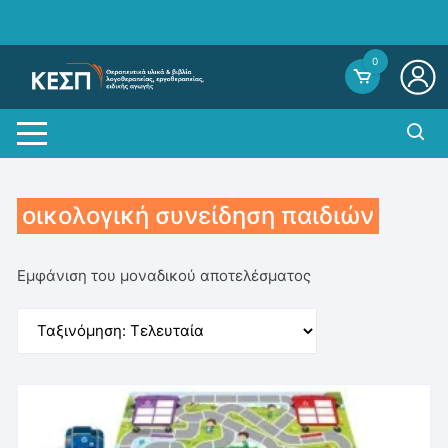
Skip
to
content
0
οικολογική συνείδηση παιδιών
Εμφάνιση του μοναδικού αποτελέσματος