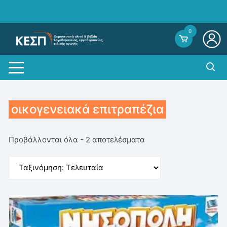
Skip
to
content
0
οικογενειακά επιτραπέζια
Sorted
Προβάλλονται όλα - 2 αποτελέσματα
by
average
rating