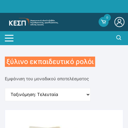
Skip
to
content
0
ξύλινο εκπαιδευτικό ρολόι
Εμφάνιση του μοναδικού αποτελέσματος