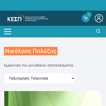
Skip
to
content
0
Νικόλαος Πολύζος
Εμφάνιση του μοναδικού αποτελέσματος