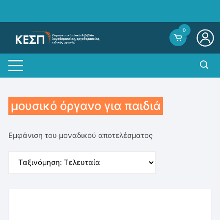
Skip
to
content
0
μουσικό όργανο για παιδιά
Εμφάνιση του μοναδικού αποτελέσματος