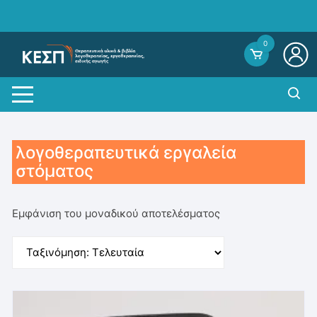
Skip
to
content
0
λογοθεραπευτικά εργαλεία
στόματος
Εμφάνιση του μοναδικού αποτελέσματος