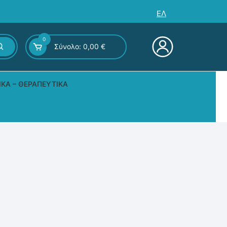
ΕΛ
0
Σύνολο:
0,00
€
ΙΚΆ – ΘΕΡΑΠΕΥΤΙΚΆ
ς – Επιτραπέζια