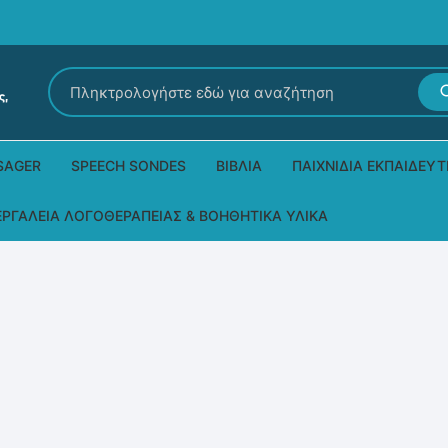
Αναζήτηση
για:
SAGER
SPEECH SONDES
ΒΙΒΛΊΑ
ΠΑΙΧΝΊΔΙΑ ΕΚΠΑΙΔΕΥΤ
Εκδόσεις Ρόδων
Δεξιοτήτων – Μίμηση
ΕΡΓΑΛΕΊΑ ΛΟΓΟΘΕΡΑΠΕΊΑΣ & ΒΟΗΘΗΤΙΚΆ ΥΛΙΚΆ
Παιδικά Βιβλία
Παζλ
Τα προϊόντα μας DPS Thera
Παραμύθια στη νοηματική
Μουσικά
Βοηθητικά Υλικά για τις Θεραπευτικές
Συνεδρίες
Άλλες εκδόσεις
Λογοθεραπευτικά και Αναλώσιμα
Μέθοδος Padovan