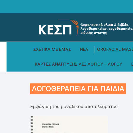
Skip
to
content
ΣΧΕΤΙΚΆ ΜΕ ΕΜΆΣ
ΝΕΑ
OROFACIAL MAS
ΚΆΡΤΕΣ ΑΝΆΠΤΥΞΗΣ ΛΕΞΙΛΟΓΊΟΥ – ΛΌΓΟΥ
ΛΟΓΟΘΕΡΑΠΕΊΑ ΓΙΑ ΠΑΙΔΙΆ
Εμφάνιση του μοναδικού αποτελέσματος