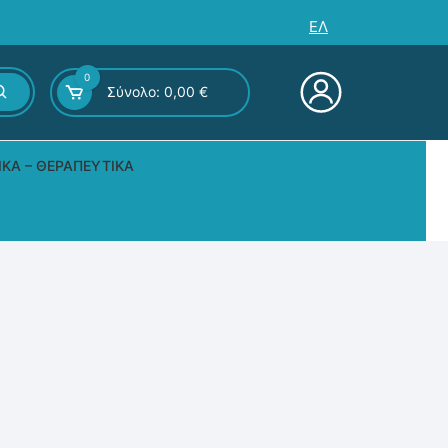
ΕΛ
0
Σύνολο:
0,00
€
ΙΚΆ – ΘΕΡΑΠΕΥΤΙΚΆ
ς – Επιτραπέζια