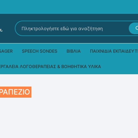
Αναζήτηση
για:
SAGER
SPEECH SONDES
ΒΙΒΛΊΑ
ΠΑΙΧΝΊΔΙΑ ΕΚΠΑΙΔΕΥΤ
Εκδόσεις Ρόδων
Δεξιοτήτων – Μίμηση
ΕΡΓΑΛΕΊΑ ΛΟΓΟΘΕΡΑΠΕΊΑΣ & ΒΟΗΘΗΤΙΚΆ ΥΛΙΚΆ
Παιδικά Βιβλία
Παζλ
Τα προϊόντα μας DPS Thera
ΡΑΠΈΖΙΟ
Παραμύθια στη νοηματική
Μουσικά
Βοηθητικά Υλικά για τις Θεραπευτικές
Συνεδρίες
Άλλες εκδόσεις
Λογοθεραπευτικά και Αναλώσιμα
Μέθοδος Padovan