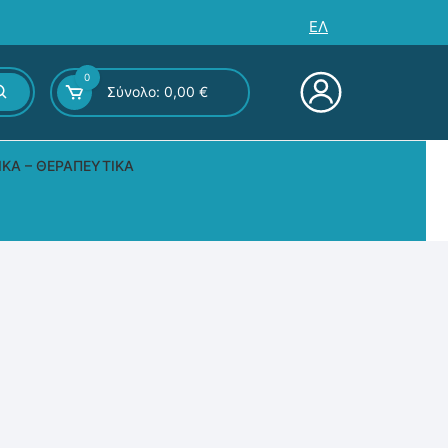
ΕΛ
0
Σύνολο:
0,00
€
ΙΚΆ – ΘΕΡΑΠΕΥΤΙΚΆ
ς – Επιτραπέζια