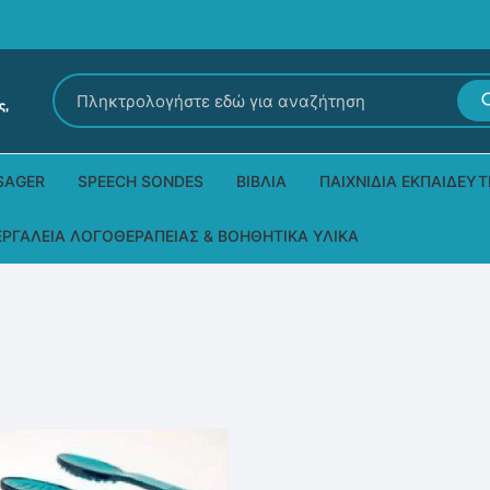
Αναζήτηση
για:
SAGER
SPEECH SONDES
ΒΙΒΛΊΑ
ΠΑΙΧΝΊΔΙΑ ΕΚΠΑΙΔΕΥΤ
Εκδόσεις Ρόδων
Δεξιοτήτων – Μίμηση
ΕΡΓΑΛΕΊΑ ΛΟΓΟΘΕΡΑΠΕΊΑΣ & ΒΟΗΘΗΤΙΚΆ ΥΛΙΚΆ
Παιδικά Βιβλία
Παζλ
Τα προϊόντα μας DPS Thera
Παραμύθια στη νοηματική
Μουσικά
Βοηθητικά Υλικά για τις Θεραπευτικές
Συνεδρίες
Άλλες εκδόσεις
Λογοθεραπευτικά και Αναλώσιμα
Μέθοδος Padovan