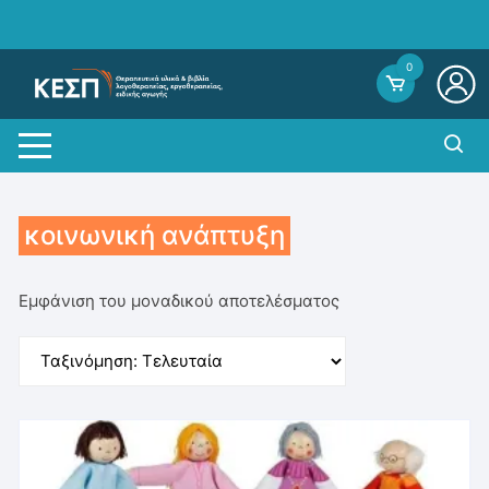
Skip
to
content
0
κοινωνική ανάπτυξη
Εμφάνιση του μοναδικού αποτελέσματος