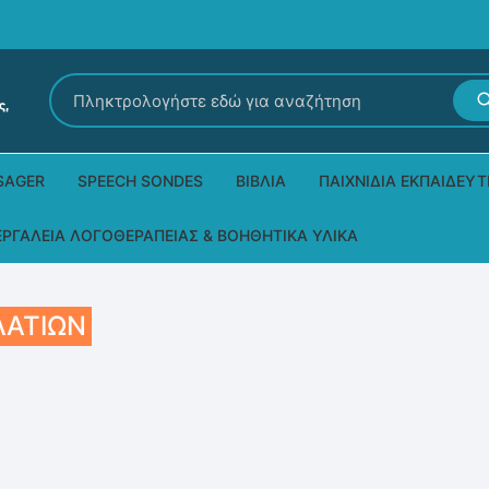
Αναζήτηση
για:
SAGER
SPEECH SONDES
ΒΙΒΛΊΑ
ΠΑΙΧΝΊΔΙΑ ΕΚΠΑΙΔΕΥΤ
Εκδόσεις Ρόδων
Δεξιοτήτων – Μίμηση
ΕΡΓΑΛΕΊΑ ΛΟΓΟΘΕΡΑΠΕΊΑΣ & ΒΟΗΘΗΤΙΚΆ ΥΛΙΚΆ
Παιδικά Βιβλία
Παζλ
Τα προϊόντα μας DPS Thera
ΛΑΤΙΏΝ
Παραμύθια στη νοηματική
Μουσικά
Βοηθητικά Υλικά για τις Θεραπευτικές
Συνεδρίες
Άλλες εκδόσεις
Λογοθεραπευτικά και Αναλώσιμα
Μέθοδος Padovan