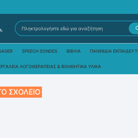
Αναζήτηση
για:
SAGER
SPEECH SONDES
ΒΙΒΛΊΑ
ΠΑΙΧΝΊΔΙΑ ΕΚΠΑΙΔΕΥΤ
Εκδόσεις Ρόδων
Δεξιοτήτων – Μίμηση
ΕΡΓΑΛΕΊΑ ΛΟΓΟΘΕΡΑΠΕΊΑΣ & ΒΟΗΘΗΤΙΚΆ ΥΛΙΚΆ
Παιδικά Βιβλία
Παζλ
Τα προϊόντα μας DPS Thera
Ο ΣΧΟΛΕΊΟ
Παραμύθια στη νοηματική
Μουσικά
Βοηθητικά Υλικά για τις Θεραπευτικές
Συνεδρίες
Άλλες εκδόσεις
Λογοθεραπευτικά και Αναλώσιμα
Μέθοδος Padovan