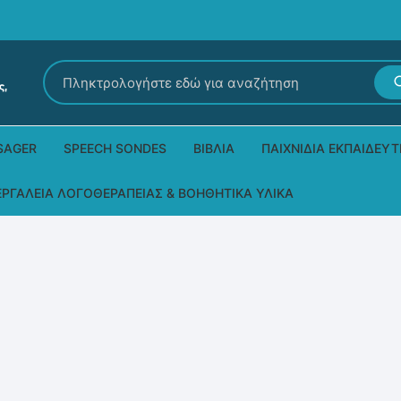
Αναζήτηση
για:
SAGER
SPEECH SONDES
ΒΙΒΛΊΑ
ΠΑΙΧΝΊΔΙΑ ΕΚΠΑΙΔΕΥΤ
Εκδόσεις Ρόδων
Δεξιοτήτων – Μίμηση
ΕΡΓΑΛΕΊΑ ΛΟΓΟΘΕΡΑΠΕΊΑΣ & ΒΟΗΘΗΤΙΚΆ ΥΛΙΚΆ
Παιδικά Βιβλία
Παζλ
Τα προϊόντα μας DPS Thera
Παραμύθια στη νοηματική
Μουσικά
Βοηθητικά Υλικά για τις Θεραπευτικές
Συνεδρίες
Άλλες εκδόσεις
Λογοθεραπευτικά και Αναλώσιμα
Μέθοδος Padovan