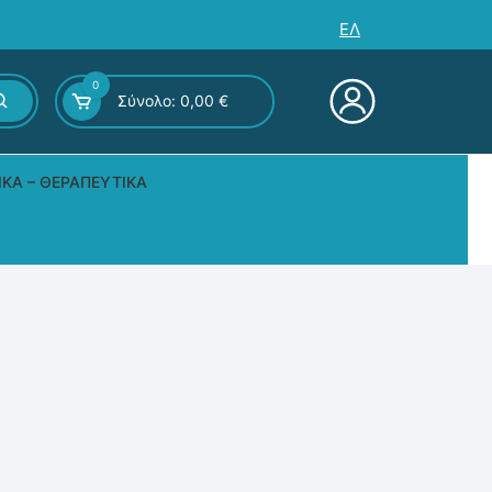
ΕΛ
0
Σύνολο:
0,00
€
ΙΚΆ – ΘΕΡΑΠΕΥΤΙΚΆ
ς – Επιτραπέζια