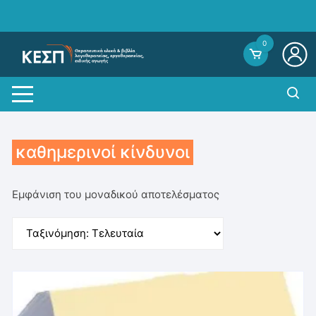
Skip
to
content
0
καθημερινοί κίνδυνοι
Εμφάνιση του μοναδικού αποτελέσματος