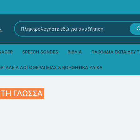
Αναζήτηση
για:
SAGER
SPEECH SONDES
ΒΙΒΛΊΑ
ΠΑΙΧΝΊΔΙΑ ΕΚΠΑΙΔΕΥΤ
Εκδόσεις Ρόδων
Δεξιοτήτων – Μίμηση
ΕΡΓΑΛΕΊΑ ΛΟΓΟΘΕΡΑΠΕΊΑΣ & ΒΟΗΘΗΤΙΚΆ ΥΛΙΚΆ
Παιδικά Βιβλία
Παζλ
Τα προϊόντα μας DPS Thera
 ΤΗ ΓΛΏΣΣΑ
Παραμύθια στη νοηματική
Μουσικά
Βοηθητικά Υλικά για τις Θεραπευτικές
Συνεδρίες
Άλλες εκδόσεις
Λογοθεραπευτικά και Αναλώσιμα
Μέθοδος Padovan