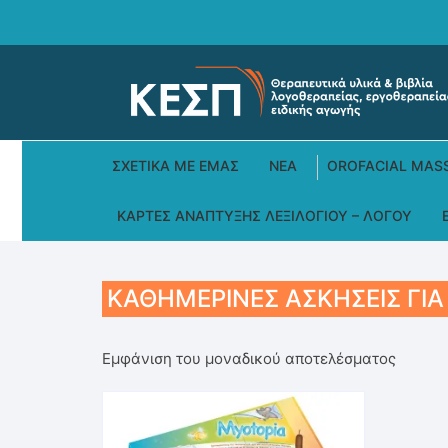
Skip
to
content
ΣΧΕΤΙΚΆ ΜΕ ΕΜΆΣ
ΝΕΑ
OROFACIAL MAS
ΚΆΡΤΕΣ ΑΝΆΠΤΥΞΗΣ ΛΕΞΙΛΟΓΊΟΥ – ΛΌΓΟΥ
ΚΑΘΗΜΕΡΙΝΈΣ ΑΣΚΉΣΕΙΣ ΓΙΑ
Εμφάνιση του μοναδικού αποτελέσματος