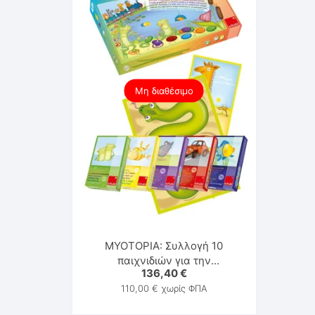
Μη διαθέσιμο
MYOTOPIA: Συλλογή 10
παιχνιδιών για την
136,40
€
στοματοπροσωπική
110,00
€
χωρίς ΦΠΑ
κινητικότητα και τη
μυολειτουργική θεραπεία –