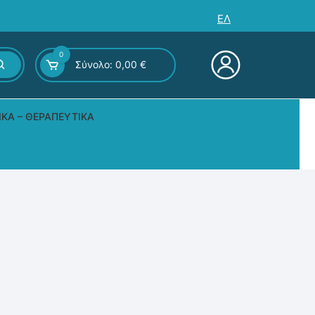
ΕΛ
0
Σύνολο:
0,00
€
ΙΚΆ – ΘΕΡΑΠΕΥΤΙΚΆ
ς – Επιτραπέζια