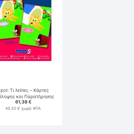
Παιχνίδια & Υλικά Εκπνοής
Στοματοκινητική Μυολειτουργική Θεραπεία
pot: Τι λείπει; – Κάρτες
ίληψης και Παρατήρησης
61,38
€
49,50
€
χωρίς ΦΠΑ