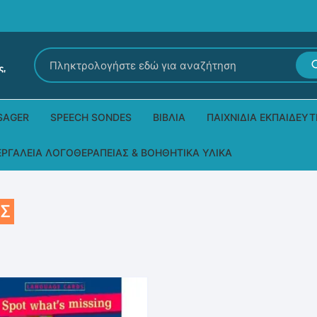
Αναζήτηση
για:
SAGER
SPEECH SONDES
ΒΙΒΛΊΑ
ΠΑΙΧΝΊΔΙΑ ΕΚΠΑΙΔΕΥΤ
Εκδόσεις Ρόδων
Δεξιοτήτων – Μίμηση
ΕΡΓΑΛΕΊΑ ΛΟΓΟΘΕΡΑΠΕΊΑΣ & ΒΟΗΘΗΤΙΚΆ ΥΛΙΚΆ
Παιδικά Βιβλία
Παζλ
Τα προϊόντα μας DPS Thera
ΗΣ
Παραμύθια στη νοηματική
Μουσικά
Βοηθητικά Υλικά για τις Θεραπευτικές
Συνεδρίες
Άλλες εκδόσεις
Λογοθεραπευτικά και Αναλώσιμα
Μέθοδος Padovan