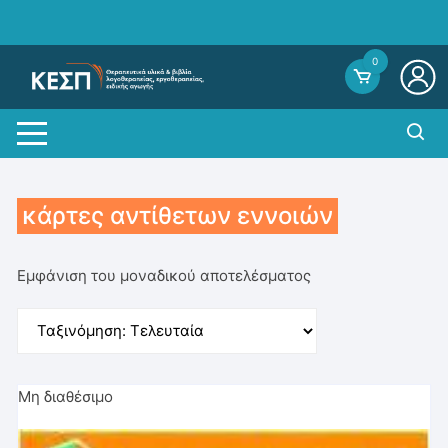
Skip
to
content
0
κάρτες αντίθετων εννοιών
Εμφάνιση του μοναδικού αποτελέσματος
Μη διαθέσιμο