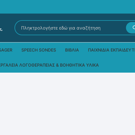
Αναζήτηση
για:
SAGER
SPEECH SONDES
ΒΙΒΛΊΑ
ΠΑΙΧΝΊΔΙΑ ΕΚΠΑΙΔΕΥΤ
Εκδόσεις Ρόδων
Δεξιοτήτων – Μίμηση
ΕΡΓΑΛΕΊΑ ΛΟΓΟΘΕΡΑΠΕΊΑΣ & ΒΟΗΘΗΤΙΚΆ ΥΛΙΚΆ
Παιδικά Βιβλία
Παζλ
Τα προϊόντα μας DPS Thera
Παραμύθια στη νοηματική
Μουσικά
Βοηθητικά Υλικά για τις Θεραπευτικές
Συνεδρίες
Άλλες εκδόσεις
Λογοθεραπευτικά και Αναλώσιμα
Μέθοδος Padovan