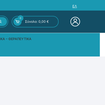
ΕΛ
0
Σύνολο:
0,00
€
ΙΚΆ – ΘΕΡΑΠΕΥΤΙΚΆ
ς – Επιτραπέζια