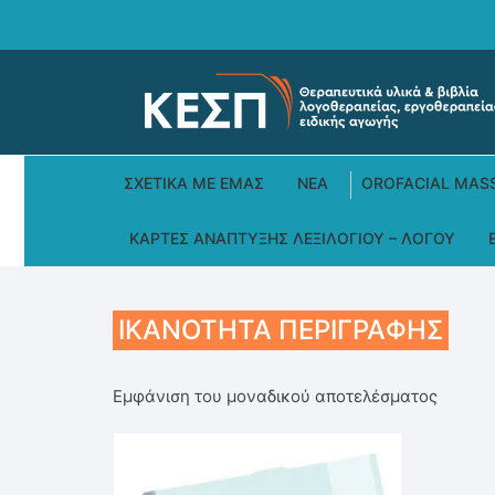
Skip
to
content
ΣΧΕΤΙΚΆ ΜΕ ΕΜΆΣ
ΝΕΑ
OROFACIAL MAS
ΚΆΡΤΕΣ ΑΝΆΠΤΥΞΗΣ ΛΕΞΙΛΟΓΊΟΥ – ΛΌΓΟΥ
ΙΚΑΝΌΤΗΤΑ ΠΕΡΙΓΡΑΦΉΣ
Εμφάνιση του μοναδικού αποτελέσματος