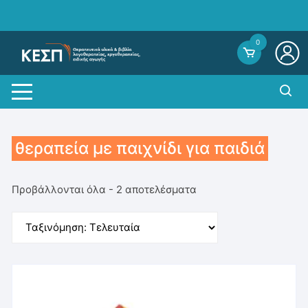
Skip
to
content
0
θεραπεία με παιχνίδι για παιδιά
Sorted
Προβάλλονται όλα - 2 αποτελέσματα
by
average
rating