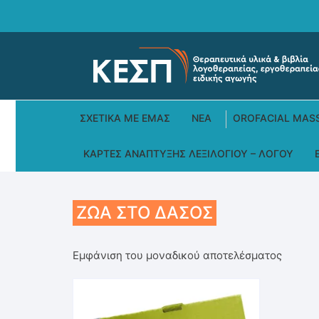
Skip
to
content
ΣΧΕΤΙΚΆ ΜΕ ΕΜΆΣ
ΝΕΑ
OROFACIAL MAS
ΚΆΡΤΕΣ ΑΝΆΠΤΥΞΗΣ ΛΕΞΙΛΟΓΊΟΥ – ΛΌΓΟΥ
ΖΏΑ ΣΤΟ ΔΆΣΟΣ
Εμφάνιση του μοναδικού αποτελέσματος