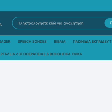
Αναζήτηση
για:
SAGER
SPEECH SONDES
ΒΙΒΛΊΑ
ΠΑΙΧΝΊΔΙΑ ΕΚΠΑΙΔΕΥΤ
Εκδόσεις Ρόδων
Δεξιοτήτων – Μίμηση
ΕΡΓΑΛΕΊΑ ΛΟΓΟΘΕΡΑΠΕΊΑΣ & ΒΟΗΘΗΤΙΚΆ ΥΛΙΚΆ
Παιδικά Βιβλία
Παζλ
Τα προϊόντα μας DPS Thera
Παραμύθια στη νοηματική
Μουσικά
Βοηθητικά Υλικά για τις Θεραπευτικές
Συνεδρίες
Άλλες εκδόσεις
Λογοθεραπευτικά και Αναλώσιμα
Μέθοδος Padovan