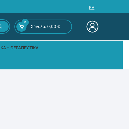
ΕΛ
0
Σύνολο:
0,00
€
ΙΚΆ – ΘΕΡΑΠΕΥΤΙΚΆ
ς – Επιτραπέζια