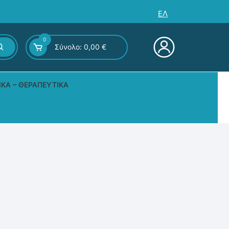
ΕΛ
0
Σύνολο:
0,00
€
ΙΚΆ – ΘΕΡΑΠΕΥΤΙΚΆ
ς – Επιτραπέζια