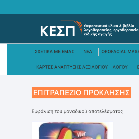
Skip
to
content
ΣΧΕΤΙΚΆ ΜΕ ΕΜΆΣ
ΝΕΑ
OROFACIAL MAS
ΚΆΡΤΕΣ ΑΝΆΠΤΥΞΗΣ ΛΕΞΙΛΟΓΊΟΥ – ΛΌΓΟΥ
ΕΠΙΤΡΑΠΈΖΙΟ ΠΡΌΚΛΗΣΗΣ
Εμφάνιση του μοναδικού αποτελέσματος