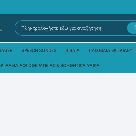
Αναζήτηση
για:
SAGER
SPEECH SONDES
ΒΙΒΛΊΑ
ΠΑΙΧΝΊΔΙΑ ΕΚΠΑΙΔΕΥΤ
Εκδόσεις Ρόδων
Δεξιοτήτων – Μίμηση
ΕΡΓΑΛΕΊΑ ΛΟΓΟΘΕΡΑΠΕΊΑΣ & ΒΟΗΘΗΤΙΚΆ ΥΛΙΚΆ
Παιδικά Βιβλία
Παζλ
Τα προϊόντα μας DPS Thera
Παραμύθια στη νοηματική
Μουσικά
Βοηθητικά Υλικά για τις Θεραπευτικές
Συνεδρίες
Άλλες εκδόσεις
Λογοθεραπευτικά και Αναλώσιμα
Μέθοδος Padovan