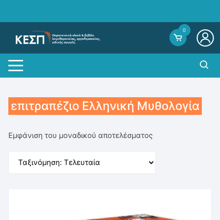
Skip
to
content
0
επιτραπέζιο Ελληνική Μυθολογία
Εμφάνιση του μοναδικού αποτελέσματος