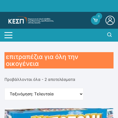
Skip
to
content
0
επιτραπέζια για όλη την
οικογένεια
Sorted
Προβάλλονται όλα - 2 αποτελέσματα
by
average
rating