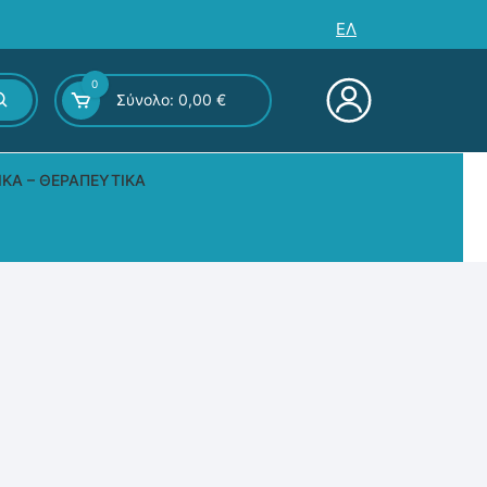
ΕΛ
0
Σύνολο:
0,00
€
ΙΚΆ – ΘΕΡΑΠΕΥΤΙΚΆ
ς – Επιτραπέζια