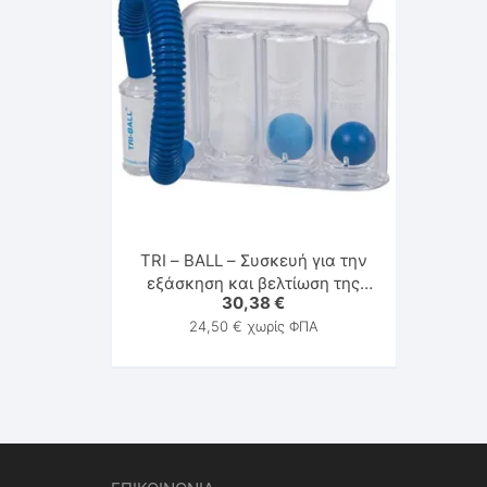
TRI – BALL – Συσκευή για την
εξάσκηση και βελτίωση της
30,38
€
αναπνοής
24,50
€
χωρίς ΦΠΑ