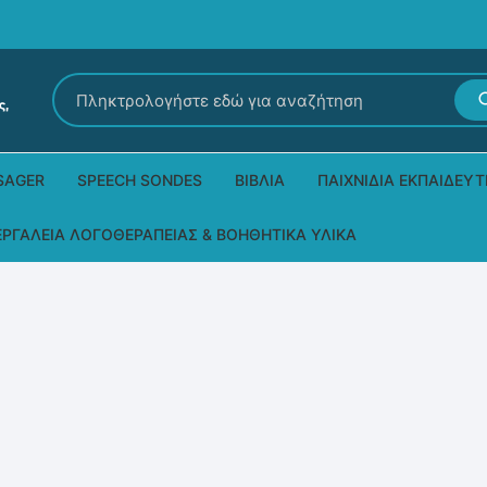
Αναζήτηση
για:
SAGER
SPEECH SONDES
ΒΙΒΛΊΑ
ΠΑΙΧΝΊΔΙΑ ΕΚΠΑΙΔΕΥΤ
Εκδόσεις Ρόδων
Δεξιοτήτων – Μίμηση
ΕΡΓΑΛΕΊΑ ΛΟΓΟΘΕΡΑΠΕΊΑΣ & ΒΟΗΘΗΤΙΚΆ ΥΛΙΚΆ
Παιδικά Βιβλία
Παζλ
Τα προϊόντα μας DPS Thera
Παραμύθια στη νοηματική
Μουσικά
Βοηθητικά Υλικά για τις Θεραπευτικές
Συνεδρίες
Άλλες εκδόσεις
Λογοθεραπευτικά και Αναλώσιμα
Μέθοδος Padovan