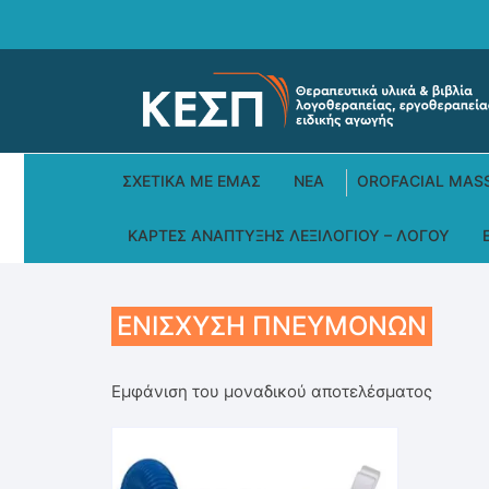
Skip
to
content
ΣΧΕΤΙΚΆ ΜΕ ΕΜΆΣ
ΝΕΑ
OROFACIAL MAS
ΚΆΡΤΕΣ ΑΝΆΠΤΥΞΗΣ ΛΕΞΙΛΟΓΊΟΥ – ΛΌΓΟΥ
ΕΝΊΣΧΥΣΗ ΠΝΕΥΜΌΝΩΝ
Εμφάνιση του μοναδικού αποτελέσματος