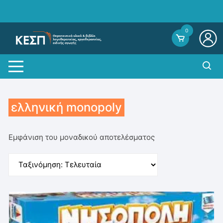
Skip
to
content
0
ελληνική monopoly
Εμφάνιση του μοναδικού αποτελέσματος