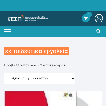
Skip
to
content
0
εκπαιδευτικά εργαλεία
Sorted
Προβάλλονται όλα - 2 αποτελέσματα
by
average
rating