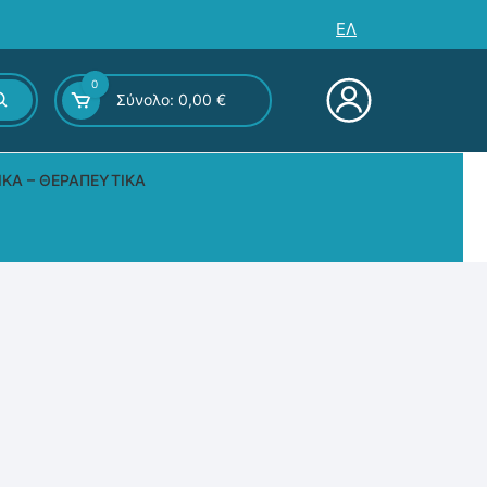
ΕΛ
0
Σύνολο:
0,00
€
ΙΚΆ – ΘΕΡΑΠΕΥΤΙΚΆ
ς – Επιτραπέζια