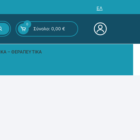
ΕΛ
0
Σύνολο:
0,00
€
ΙΚΆ – ΘΕΡΑΠΕΥΤΙΚΆ
ς – Επιτραπέζια