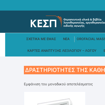
Skip
to
content
ΣΧΕΤΙΚΆ ΜΕ ΕΜΆΣ
ΝΕΑ
OROFACIAL MAS
ΚΆΡΤΕΣ ΑΝΆΠΤΥΞΗΣ ΛΕΞΙΛΟΓΊΟΥ – ΛΌΓΟΥ
ΔΡΑΣΤΗΡΙΌΤΗΤΕΣ ΤΗΣ ΚΑΘ
Εμφάνιση του μοναδικού αποτελέσματος