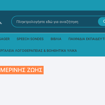
Αναζήτηση
για:
SAGER
SPEECH SONDES
ΒΙΒΛΊΑ
ΠΑΙΧΝΊΔΙΑ ΕΚΠΑΙΔΕΥΤ
Εκδόσεις Ρόδων
Δεξιοτήτων – Μίμηση
ΕΡΓΑΛΕΊΑ ΛΟΓΟΘΕΡΑΠΕΊΑΣ & ΒΟΗΘΗΤΙΚΆ ΥΛΙΚΆ
Παιδικά Βιβλία
Παζλ
Τα προϊόντα μας DPS Thera
ΗΜΕΡΙΝΉΣ ΖΩΉΣ
Παραμύθια στη νοηματική
Μουσικά
Βοηθητικά Υλικά για τις Θεραπευτικές
Συνεδρίες
Άλλες εκδόσεις
Λογοθεραπευτικά και Αναλώσιμα
Μέθοδος Padovan