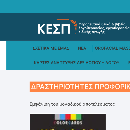
Skip
to
content
ΣΧΕΤΙΚΆ ΜΕ ΕΜΆΣ
ΝΕΑ
OROFACIAL MAS
ΚΆΡΤΕΣ ΑΝΆΠΤΥΞΗΣ ΛΕΞΙΛΟΓΊΟΥ – ΛΌΓΟΥ
ΔΡΑΣΤΗΡΙΌΤΗΤΕΣ ΠΡΟΦΟΡΙ
Εμφάνιση του μοναδικού αποτελέσματος