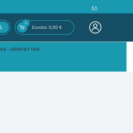
ΕΛ
0
Σύνολο:
0,00
€
ΙΚΆ – ΘΕΡΑΠΕΥΤΙΚΆ
ς – Επιτραπέζια