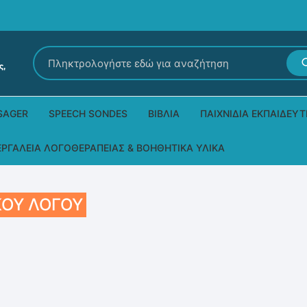
Αναζήτηση
για:
SAGER
SPEECH SONDES
ΒΙΒΛΊΑ
ΠΑΙΧΝΊΔΙΑ ΕΚΠΑΙΔΕΥΤ
Εκδόσεις Ρόδων
Δεξιοτήτων – Μίμηση
ΕΡΓΑΛΕΊΑ ΛΟΓΟΘΕΡΑΠΕΊΑΣ & ΒΟΗΘΗΤΙΚΆ ΥΛΙΚΆ
Παιδικά Βιβλία
Παζλ
Τα προϊόντα μας DPS Thera
ΚΟΎ ΛΌΓΟΥ
Παραμύθια στη νοηματική
Μουσικά
Βοηθητικά Υλικά για τις Θεραπευτικές
Συνεδρίες
Άλλες εκδόσεις
Λογοθεραπευτικά και Αναλώσιμα
Μέθοδος Padovan