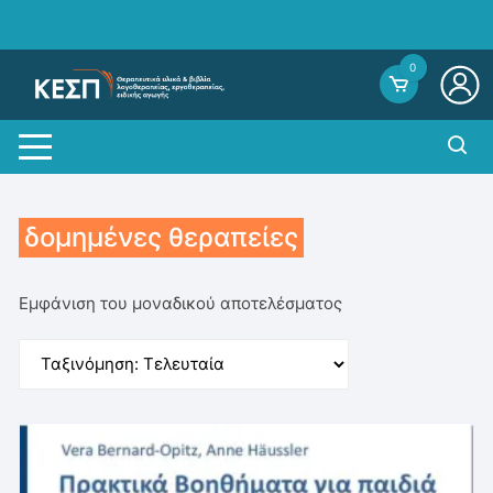
Skip
to
content
0
δομημένες θεραπείες
Εμφάνιση του μοναδικού αποτελέσματος